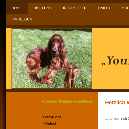
HOME
ÜBER UNS
IRISH SETTER
HAILEY
SOP
IMPRESSUM
-Unsere Welpen wurden am 23.12.2025 gebor
Herzlich 
Formzucht
... bei der Iri
Mitglied im