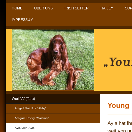
HOME
ÜBER UNS
IRISH SETTER
HAILEY
SOP
IMPRESSUM
Wurf "A" (Tara)
Young 
Abigail Mathilda "Abby"
Aragorn Rocky "Mortimer"
Ayla hat i
Ayla Lilly "Ayla"
weit von u