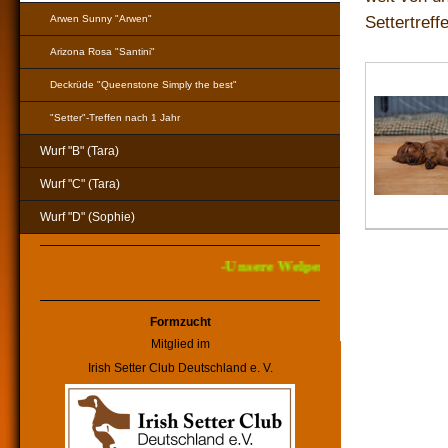
Settertref
Arwen Sunny "Arwen"
Arizona Rosa "Santini"
Deckrüde "Queenstone Simply the best"
"Setter"-Treffen nach 1 Jahr
Wurf "B" (Tara)
Wurf "C" (Tara)
Wurf "D" (Sophie)
-Unsere Welpen wurden am 23.12.
Formzucht
Mitglied im
Irish Setter Club Deutschland e. V.